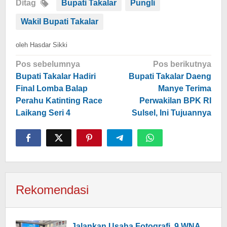
Ditag
Bupati Takalar
Pungli
Wakil Bupati Takalar
oleh
Hasdar Sikki
Navigasi
Pos sebelumnya
Pos berikutnya
pos
Bupati Takalar Hadiri
Bupati Takalar Daeng
Final Lomba Balap
Manye Terima
Perahu Katinting Race
Perwakilan BPK RI
Laikang Seri 4
Sulsel, Ini Tujuannya
Rekomendasi
Jalankan Usaha Fotografi, 9 WNA