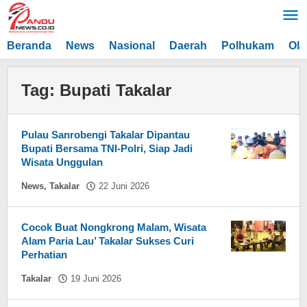
Lewati
ke
konten
Beranda
News
Nasional
Daerah
Polhukam
Ola
Tag:
Bupati Takalar
Pulau Sanrobengi Takalar Dipantau
Bupati Bersama TNI-Polri, Siap Jadi
Wisata Unggulan
oleh
News
,
Takalar
22 Juni 2026
Hasdar
Sikki
Cocok Buat Nongkrong Malam, Wisata
Alam Paria Lau’ Takalar Sukses Curi
Perhatian
oleh
Takalar
19 Juni 2026
Hasdar
Sikki