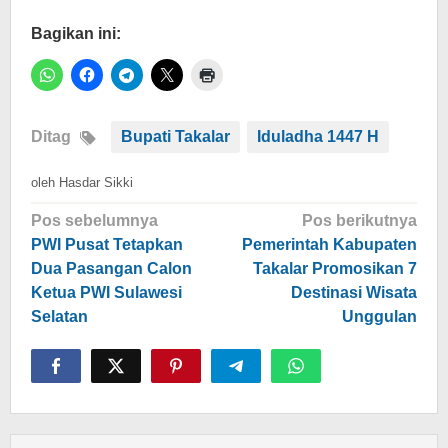
Bagikan ini:
Ditag
Bupati Takalar
Iduladha 1447 H
oleh
Hasdar Sikki
Navigasi
Pos sebelumnya
Pos berikutnya
pos
PWI Pusat Tetapkan
Pemerintah Kabupaten
Dua Pasangan Calon
Takalar Promosikan 7
Ketua PWI Sulawesi
Destinasi Wisata
Selatan
Unggulan