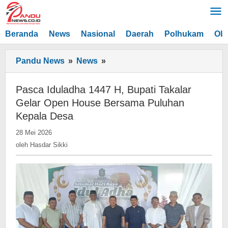
Lewati
ke
konten
Beranda
News
Nasional
Daerah
Polhukam
Ola
Pasca
Pandu News
»
News
»
Iduladha
1447
Pasca Iduladha 1447 H, Bupati Takalar
H,
Gelar Open House Bersama Puluhan
Bupati
Kepala Desa
Takalar
oleh
28 Mei 2026
Gelar
Hasdar
oleh
Hasdar Sikki
Open
Sikki
House
Bersama
Puluhan
Kepala
Desa