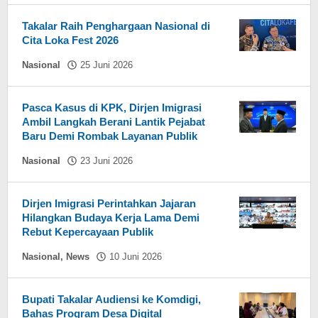
Sikki
oleh
Hasdar
Takalar Raih Penghargaan Nasional di
Sikki
Cita Loka Fest 2026
oleh
Nasional
25 Juni 2026
Hasdar
Sikki
Pasca Kasus di KPK, Dirjen Imigrasi
Ambil Langkah Berani Lantik Pejabat
Baru Demi Rombak Layanan Publik
oleh
Nasional
23 Juni 2026
Hasdar
Sikki
Dirjen Imigrasi Perintahkan Jajaran
Hilangkan Budaya Kerja Lama Demi
Rebut Kepercayaan Publik
oleh
Nasional
,
News
10 Juni 2026
Hasdar
Sikki
Bupati Takalar Audiensi ke Komdigi,
Bahas Program Desa Digital