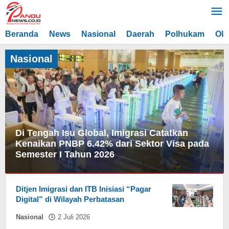
Lewati
ke
konten
Beranda
News
Nasional
Daerah
Polhukam
Ola
Nasional
Di Tengah Isu Global, Imigrasi Catatkan
Kenaikan PNBP 6.42% dari Sektor Visa pada
Semester I Tahun 2026
Nasional
,
Ditjen Imigrasi dan ITB Inisiasi “Pagar
News
Digital” di Wilayah Perbatasan
8
oleh
Nasional
2 Juli 2026
Juli
Hasdar
2026