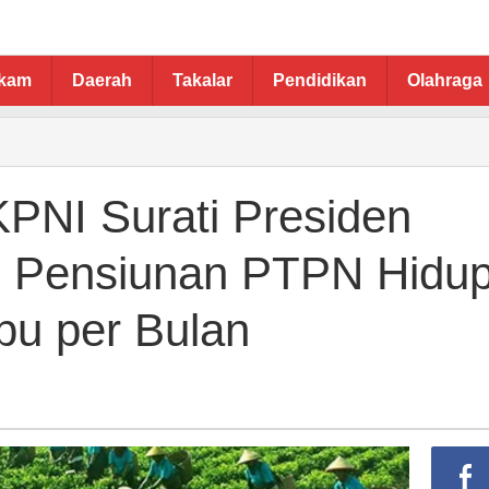
ukam
Daerah
Takalar
Pendidikan
Olahraga
NI Surati Presiden
 Pensiunan PTPN Hidu
bu per Bulan