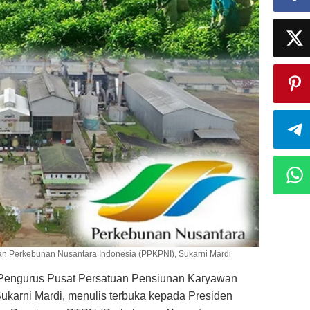
 Perkebunan Nusantara Indonesia (PPKPNI), Sukarni Mardi
engurus Pusat Persatuan Pensiunan Karyawan
karni Mardi, menulis terbuka kepada Presiden