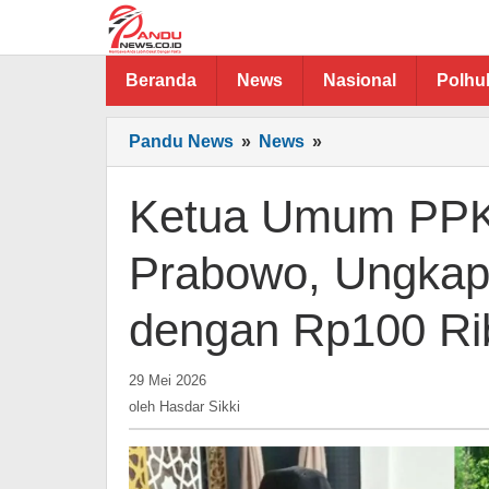
Lewati
ke
konten
Beranda
News
Nasional
Polh
Ketua
Pandu News
»
News
»
Umum
PPKPNI
Ketua Umum PPKP
Surati
Presiden
Prabowo, Ungkap
Prabowo,
Ungkap
dengan Rp100 Ri
Pensiunan
PTPN
Hidup
oleh
29 Mei 2026
Hasdar
dengan
oleh
Hasdar Sikki
Sikki
Rp100
Ribu
per