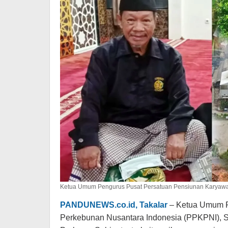
Bulan
Ketua Umum Pengurus Pusat Persatuan Pensiunan Karyawan
PANDUNEWS.co.id, Takalar
– Ketua Umum P
Perkebunan Nusantara Indonesia (PPKPNI), Su