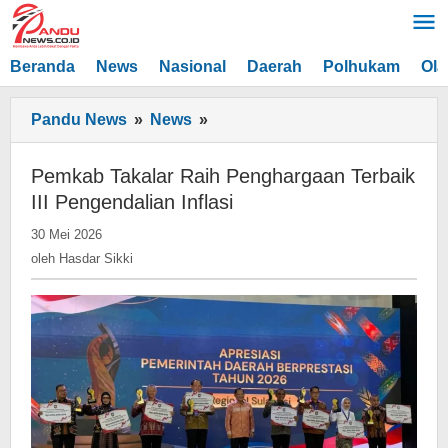
Lewati
ke
konten
Beranda
News
Nasional
Daerah
Polhukam
Ola
Pemkab
Pandu News
»
News
»
Takalar
Raih
Pemkab Takalar Raih Penghargaan Terbaik
Penghargaan
III Pengendalian Inflasi
Terbaik
oleh
30 Mei 2026
III
Hasdar
oleh
Hasdar Sikki
Pengendalian
Sikki
Inflasi