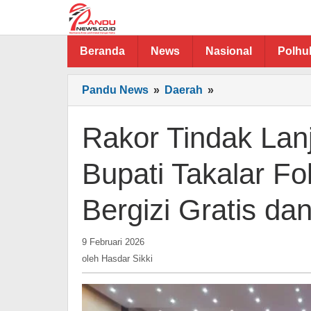
Lewati
ke
konten
Beranda
News
Nasional
Polh
Rakor
Pandu News
»
Daerah
»
Tindak
Lanjut
Rakor Tindak Lan
Arahan
Presiden,
Bupati Takalar F
Bupati
Takalar
Bergizi Gratis da
Fokus
Program
Makan
oleh
9 Februari 2026
Hasdar
Bergizi
oleh
Hasdar Sikki
Sikki
Gratis
dan
Indonesia