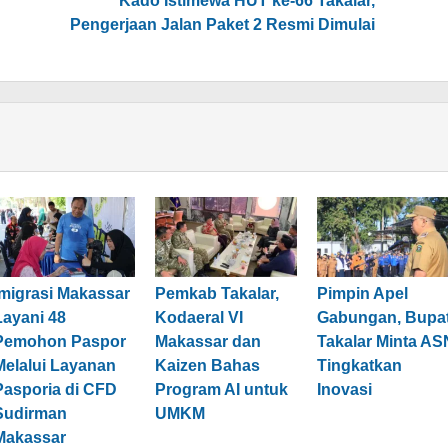
Kado Istimewa HUT ke-66 Takalar,
Pengerjaan Jalan Paket 2 Resmi Dimulai
Imigrasi Makassar
Pemkab Takalar,
Pimpin Apel
Layani 48
Kodaeral VI
Gabungan, Bupat
Pemohon Paspor
Makassar dan
Takalar Minta AS
Melalui Layanan
Kaizen Bahas
Tingkatkan
Pasporia di CFD
Program AI untuk
Inovasi
Sudirman
UMKM
Makassar