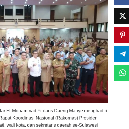
alar H. Mohammad Firdaus Daeng Manye menghadiri
 Rapat Koordinasi Nasional (Rakornas) Presiden
i, wali kota, dan sekretaris daerah se-Sulawesi