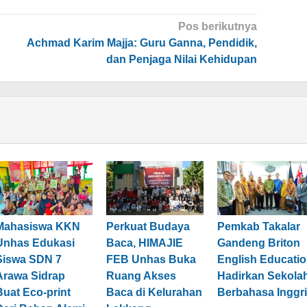
Pos berikutnya
Achmad Karim Majja: Guru Ganna, Pendidik,
dan Penjaga Nilai Kehidupan
Mahasiswa KKN
Perkuat Budaya
Pemkab Takalar
Unhas Edukasi
Baca, HIMAJIE
Gandeng Briton
Siswa SDN 7
FEB Unhas Buka
English Educati
Arawa Sidrap
Ruang Akses
Hadirkan Sekola
Buat Eco-print
Baca di Kelurahan
Berbahasa Inggr