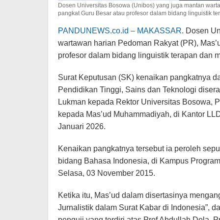
Dosen Universitas Bosowa (Unibos) yang juga mantan war
pangkat Guru Besar atau profesor dalam bidang linguistik t
PANDUNEWS.co.id – MAKASSAR
. Dosen Un
wartawan harian Pedoman Rakyat (PR), Mas’
profesor dalam bidang linguistik terapan dan 
Surat Keputusan (SK) kenaikan pangkatnya dar
Pendidikan Tinggi, Sains dan Teknologi diser
Lukman kepada Rektor Universitas Bosowa, Pr
kepada Mas’ud Muhammadiyah, di Kantor LLDik
Januari 2026.
Kenaikan pangkatnya tersebut ia peroleh sepul
bidang Bahasa Indonesia, di Kampus Program
Selasa, 03 November 2015.
Ketika itu, Mas’ud dalam disertasinya mengan
Jurnalistik dalam Surat Kabar di Indonesia”, 
penguji yang terdiri atas Prof Abdullah Dola, 