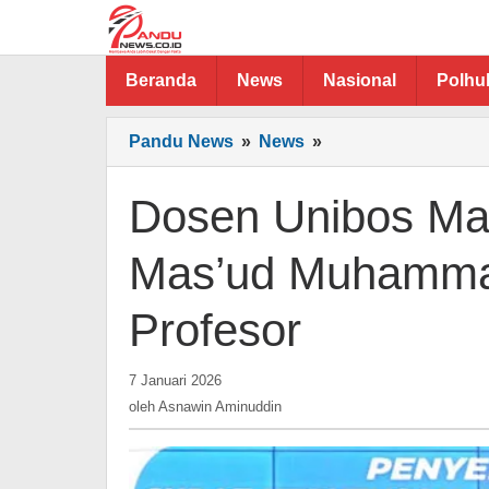
Lewati
ke
konten
Beranda
News
Nasional
Polh
Dosen
Pandu News
»
News
»
Unibos
Mantan
Dosen Unibos Ma
Wartawan
PR
Mas’ud Muhamma
Mas’ud
Muhammadiah
Profesor
Raih
Pangkat
Profesor
oleh
7 Januari 2026
Asnawin
oleh
Asnawin Aminuddin
Aminuddin