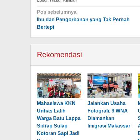
Editor: Hizbur Rahbani
Navigasi
Pos sebelumnya
pos
Ibu dan Pengorbanan yang Tak Pernah
Bertepi
Rekomendasi
Mahasiswa KKN
Jalankan Usaha
Unhas Latih
Fotografi, 9 WNA
Warga Batu Lappa
Diamankan
Sidrap Sulap
Imigrasi Makassar
Kotoran Sapi Jadi