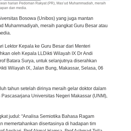
tawan harian Pedoman Rakyat (PR), Mas’ud Muhammadiah, meraih
erapan dan media.
iversitas Bosowa (Unibos) yang juga mantan
ud Muhammadiyah, meraih pangkat Guru Besar atau
media.
i Lektor Kepala ke Guru Besar dari Menteri
ahkan oleh Kepala LLDikti Wilayah IX Dr Andi
of Batara Surya, untuk selanjutnya diserahkan
ti Wilayah IX, Jalan Bung, Makassar, Selasa, 06
uh tahun setelah dirinya meraih gelar doktor dalam
 Pascasarjana Universitas Negeri Makassar (UNM),
gkat judul: “Analisa Semiotika Bahasa Ragam
dan memertahankan disertasinya di hadapan tim
Prof Anshari, Prof Akmal Hamsa, Prof Achmad Tolla,