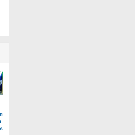
on
h
is