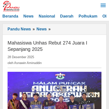
Lewati
ke
konten
Beranda
News
Nasional
Daerah
Polhukam
Ola
Mahasiswa
Pandu News
»
News
»
Unhas
Rebut
Mahasiswa Unhas Rebut 274 Juara I
274
Sepanjang 2025
Juara
oleh
28 Desember 2025
I
Asnawin
oleh
Asnawin Aminuddin
Sepanjang
Aminuddin
2025