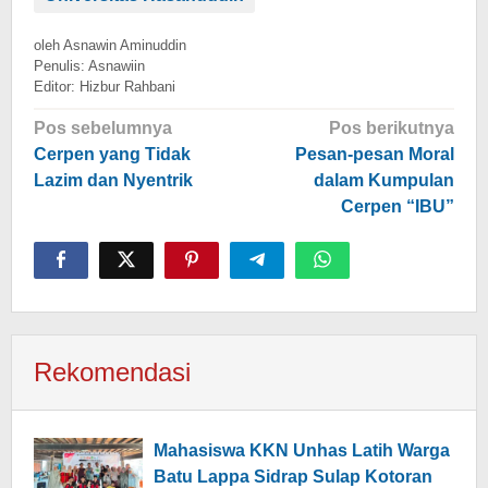
oleh
Asnawin Aminuddin
Penulis: Asnawiin
Editor: Hizbur Rahbani
Navigasi
Pos sebelumnya
Pos berikutnya
pos
Cerpen yang Tidak
Pesan-pesan Moral
Lazim dan Nyentrik
dalam Kumpulan
Cerpen “IBU”
Rekomendasi
Mahasiswa KKN Unhas Latih Warga
Batu Lappa Sidrap Sulap Kotoran