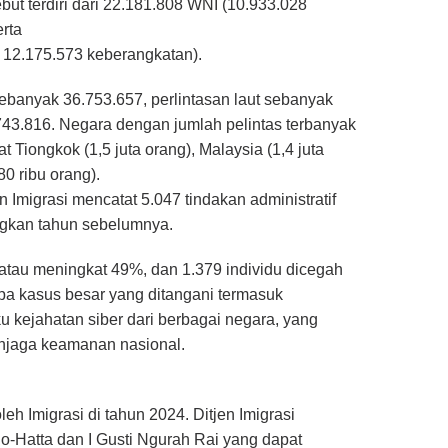
ut terdiri dari 22.181.808 WNI (10.933.028
rta
12.175.573 keberangkatan).
 sebanyak 36.753.657, perlintasan laut sebanyak
.743.816. Negara dengan jumlah pelintas terbanyak
at Tiongkok (1,5 juta orang), Malaysia (1,4 juta
80 ribu orang).
Imigrasi mencatat 5.047 tindakan administratif
ngkan tahun sebelumnya.
atau meningkat 49%, dan 1.379 individu dicegah
pa kasus besar yang ditangani termasuk
 kejahatan siber dari berbagai negara, yang
jaga keamanan nasional.
eh Imigrasi di tahun 2024. Ditjen Imigrasi
-Hatta dan I Gusti Ngurah Rai yang dapat