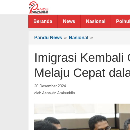
Lewati
ke
konten
Beranda
News
Nasional
Polh
Imigrasi
Pandu News
»
Nasional
»
Kembali
Cetak
Imigrasi Kembali 
Rekor
di
Melaju Cepat dal
2024,
Melaju
oleh
Cepat
20 Desember 2024
Asnawin
dalam
oleh
Asnawin Aminuddin
Aminuddin
Tubuh
yang
Baru