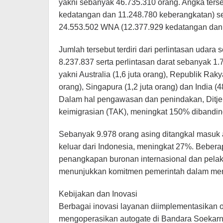
yakni sebanyak 46.735.310 orang. Angka terseb
kedatangan dan 11.248.780 keberangkatan) se
24.553.502 WNA (12.377.929 kedatangan dan 
Jumlah tersebut terdiri dari perlintasan udara
8.237.837 serta perlintasan darat sebanyak 1
yakni Australia (1,6 juta orang), Republik Raky
orang), Singapura (1,2 juta orang) dan India (4
Dalam hal pengawasan dan penindakan, Ditjen 
keimigrasian (TAK), meningkat 150% dibandi
Sebanyak 9.978 orang asing ditangkal masuk 
keluar dari Indonesia, meningkat 27%. Bebera
penangkapan buronan internasional dan pelaku
menunjukkan komitmen pemerintah dalam men
Kebijakan dan Inovasi
Berbagai inovasi layanan diimplementasikan ol
mengoperasikan autogate di Bandara Soekarno