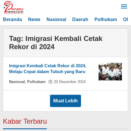
Lewati
ke
konten
Beranda
News
Nasional
Daerah
Polhukam
Ola
Tag:
Imigrasi Kembali Cetak
Rekor di 2024
Imigrasi Kembali Cetak Rekor di 2024,
Melaju Cepat dalam Tubuh yang Baru
oleh
Nasional
,
Polhukam
20 Desember 2024
Asnawin
Aminuddin
Muat Lebih
Kabar Terbaru