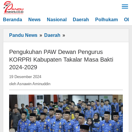
Lewati
ke
konten
Beranda
News
Nasional
Daerah
Polhukam
Ola
Pengukuhan
Pandu News
»
Daerah
»
PAW
Dewan
Pengukuhan PAW Dewan Pengurus
Pengurus
KORPRI Kabupaten Takalar Masa Bakti
KORPRI
2024-2029
Kabupaten
oleh
19 Desember 2024
Takalar
Asnawin
oleh
Asnawin Aminuddin
Masa
Aminuddin
Bakti
2024-
2029