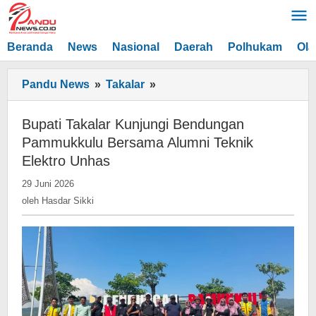
Lewati
ke
konten
Beranda
News
Nasional
Daerah
Polhukam
Ola
Bupati
Pandu News
»
Takalar
»
Takalar
Kunjungi
Bupati Takalar Kunjungi Bendungan
Bendungan
Pammukkulu Bersama Alumni Teknik
Pammukkulu
Elektro Unhas
Bersama
oleh
29 Juni 2026
Alumni
Hasdar
oleh
Hasdar Sikki
Teknik
Sikki
Elektro
Unhas