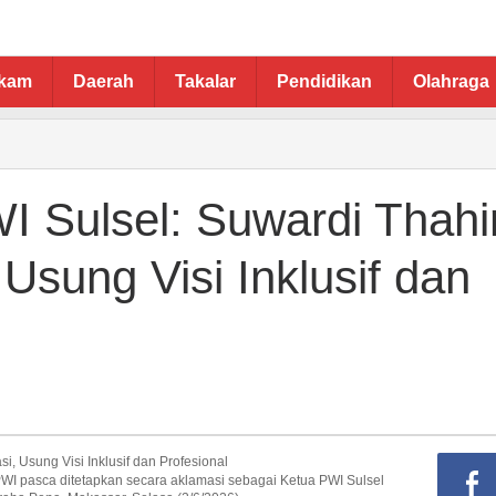
ukam
Daerah
Takalar
Pendidikan
Olahraga
 Sulsel: Suwardi Thahi
 Usung Visi Inklusif dan
WI pasca ditetapkan secara aklamasi sebagai Ketua PWI Sulsel