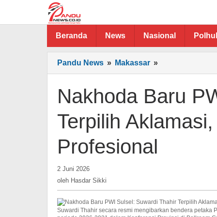
Lewati
ke
konten
Beranda
News
Nasional
Polh
Nakhoda
Pandu News
»
Makassar
»
Baru
PWI
Nakhoda Baru PWI
Sulsel:
Suwardi
Terpilih Aklamasi,
Thahir
Terpilih
Profesional
Aklamasi,
Usung
Visi
oleh
2 Juni 2026
Hasdar
Inklusif
oleh
Hasdar Sikki
Sikki
dan
Profesional
Suwardi Thahir secara resmi mengibarkan bendera petaka P