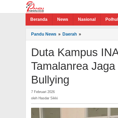
Lewati
ke
konten
Beranda
News
Nasional
Polh
Duta
Pandu News
»
Daerah
»
Kampus
INANI
Duta Kampus INA
Edukasi
Anak
Tamalanrea Jaga 
SD
Tamalanrea
Bullying
Jaga
Kesehatan
dan
oleh
7 Februari 2026
Hasdar
Hindari
oleh
Hasdar Sikki
Sikki
Bullying