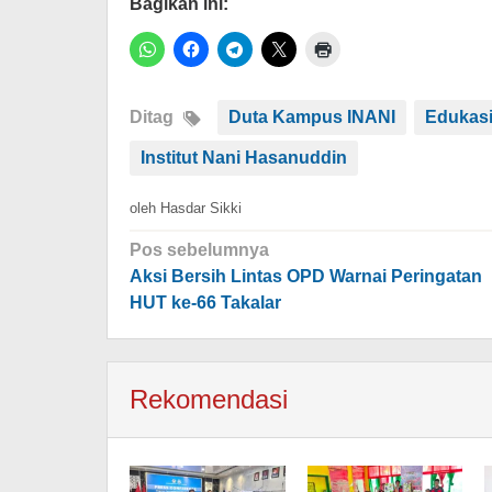
Bagikan ini:
Ditag
Duta Kampus INANI
Edukas
Institut Nani Hasanuddin
oleh
Hasdar Sikki
Navigasi
Pos sebelumnya
pos
Aksi Bersih Lintas OPD Warnai Peringatan
HUT ke-66 Takalar
Rekomendasi