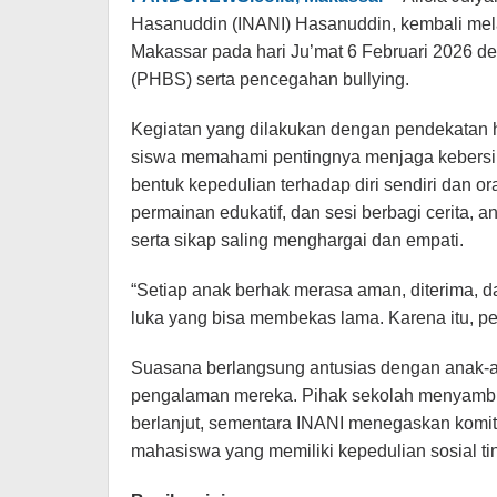
Hasanuddin (INANI) Hasanuddin, kembali mela
Makassar pada hari Ju’mat 6 Februari 2026 d
(PHBS) serta pencegahan bullying.
Kegiatan yang dilakukan dengan pendekatan 
siswa memahami pentingnya menjaga kebersiha
bentuk kepedulian terhadap diri sendiri dan orang
permainan edukatif, dan sesi berbagi cerita, 
serta sikap saling menghargai dan empati.
“Setiap anak berhak merasa aman, diterima, d
luka yang bisa membekas lama. Karena itu, pen
Suasana berlangsung antusias dengan anak-ana
pengalaman mereka. Pihak sekolah menyambut p
berlanjut, sementara INANI menegaskan komi
mahasiswa yang memiliki kepedulian sosial tin