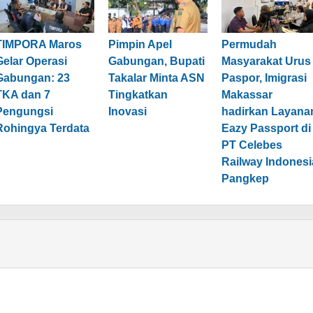
TIMPORA Maros
Pimpin Apel
Permudah
Gelar Operasi
Gabungan, Bupati
Masyarakat Urus
Gabungan: 23
Takalar Minta ASN
Paspor, Imigrasi
TKA dan 7
Tingkatkan
Makassar
Pengungsi
Inovasi
hadirkan Layana
Rohingya Terdata
Eazy Passport di
PT Celebes
Railway Indonesi
Pangkep