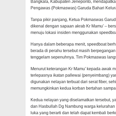
Bangkala, Kabupaten Jeneponto, mendapatka
Pengawas (Pokmaswas) Garuda Bahari Kelura
Tanpa pikir panjang, Ketua Pokmaswas Garud
dikenal dengan sapaan akrab Kr Mamu’ – ber
menuju lokasi insiden menggunakan speedbo
Hanya dalam beberapa menit, speedboat berha
berada di perahu tersebut masih berpegangan
tenggelam sepenuhnya. Tim Pokmaswas lang
Menurut keterangan Kr Mamu’ kepada awak me
terlepasnya ikatan pallewai (penyeimbang) 
digunakan nelayan terbuat dari serat fiber, s
memungkinkan kedua korban bertahan sampai 
Kedua nelayan yang diselamatkan tersebut, y
dan Hasbullah Dg Nambung warga kelurahan Pa
luka yang berarti dan telah dapat kembali ber