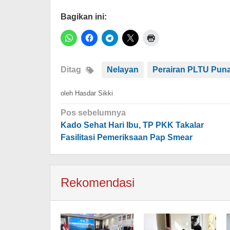
Bagikan ini:
Ditag
Nelayan
Perairan PLTU Pun
oleh
Hasdar Sikki
Navigasi
Pos sebelumnya
pos
Kado Sehat Hari Ibu, TP PKK Takalar
Fasilitasi Pemeriksaan Pap Smear
Rekomendasi