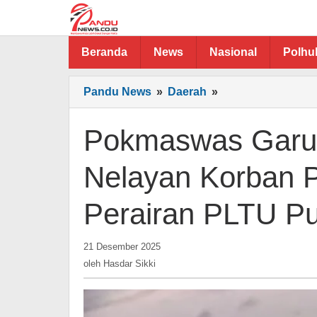
Lewati
ke
konten
Beranda
News
Nasional
Polh
Pokmaswas
Pandu News
»
Daerah
»
Garuda
Bahari:
Pokmaswas Garud
Selamatkan
Nelayan
Nelayan Korban P
Korban
Perahu
Perairan PLTU P
Terbalik
di
Perairan
oleh
21 Desember 2025
Hasdar
PLTU
oleh
Hasdar Sikki
Sikki
Punagaya