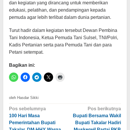
dan kegiatan yang dirancang untuk memberikan
edukasi, pelatihan, dan pendampingan kepada
pemuda agar lebih terlibat dalam dunia pertanian.
Turut hadir dalam kegiatan tersebut Dewan Pembina
Tani Indonesia, Ketua Pemuda Tani Sulsel, TNI/Polri,
Kadis Pertanian serta para Pemuda Tani dan para
Petani setempat.
Bagikan ini:
oleh
Hasdar Sikki
Navigasi
Pos sebelumnya
Pos berikutnya
pos
100 Hari Masa
Bupati Bersama Wakil
Pemerintahan Bupati
Bupati Takalar Hadiri
Takalar, DM-HHY Warga
Muskerwil Partai PKB