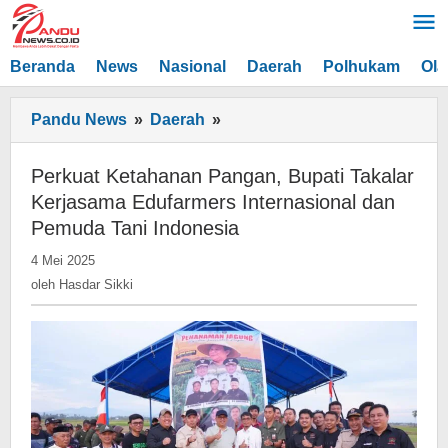
Lewati
ke
konten
Beranda
News
Nasional
Daerah
Polhukam
Ola
Perkuat
Pandu News
»
Daerah
»
Ketahanan
Pangan,
Perkuat Ketahanan Pangan, Bupati Takalar
Bupati
Kerjasama Edufarmers Internasional dan
Takalar
Pemuda Tani Indonesia
Kerjasama
oleh
4 Mei 2025
Edufarmers
Hasdar
oleh
Hasdar Sikki
Internasional
Sikki
dan
Pemuda
Tani
Indonesia