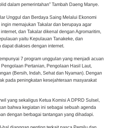
 solid dalam pemerintahan” Tambah Daeng Manye.
alar Unggul dan Berdaya Saing Melalui Ekonomi
 ingin memajukan Takalar dan berupaya agar
internet, dan Takalar dikenal dengan Agromaritim,
Kepulauan yaitu Kepulauan Tanakeke, dan
 dapat diakses dengan internet.
 mempunyai 7 program unggulan yang menjadi acuan
, Pengolaan Pertanian, Pengolaan Hasil Laut,
ngan (Bersih, Indah, Sehat dan Nyaman). Dengan
pak pada peningkatan kesejahteraan masyarakat
wil yang sekaligus Ketua Komisi A DPRD Sulsel,
 bahwa kegiatan ini sebagai sebuah agenda
an dengan berbagai tantangan yang dihadapi.
-hal dianggap penting terkait pasca Pemilu dan