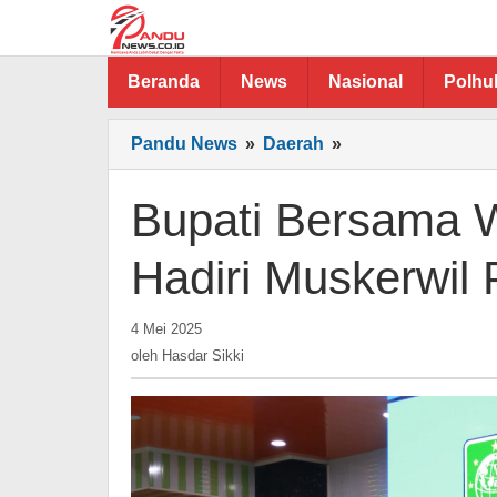
Lewati
ke
konten
Beranda
News
Nasional
Polh
Bupati
Pandu News
»
Daerah
»
Bersama
Wakil
Bupati Bersama W
Bupati
Takalar
Hadiri Muskerwil 
Hadiri
Muskerwil
oleh
Partai
4 Mei 2025
Hasdar
PKB
oleh
Hasdar Sikki
Sikki