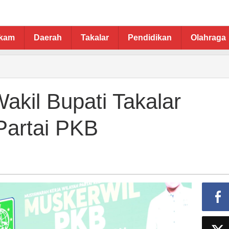
ukam
Daerah
Takalar
Pendidikan
Olahraga
akil Bupati Takalar
Partai PKB