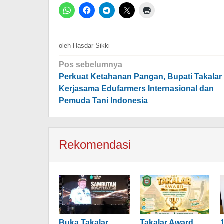
oleh
Hasdar Sikki
Navigasi
Pos sebelumnya
pos
Perkuat Ketahanan Pangan, Bupati Takalar
Kerjasama Edufarmers Internasional dan
Pemuda Tani Indonesia
Rekomendasi
Buka Takalar
Takalar Award