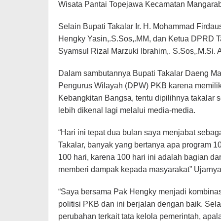
Wisata Pantai Topejawa Kecamatan Mangarabo
Selain Bupati Takalar Ir. H. Mohammad Firdau
Hengky Yasin,.S.Sos,.MM, dan Ketua DPRD Taka
Syamsul Rizal Marzuki Ibrahim,. S.Sos,.M.Si. 
Dalam sambutannya Bupati Takalar Daeng M
Pengurus Wilayah (DPW) PKB karena memilik K
Kebangkitan Bangsa, tentu dipilihnya takalar
lebih dikenal lagi melalui media-media.
“Hari ini tepat dua bulan saya menjabat seba
Takalar, banyak yang bertanya apa program 10
100 hari, karena 100 hari ini adalah bagian da
memberi dampak kepada masyarakat” Ujarnya
“Saya bersama Pak Hengky menjadi kombinasi y
politisi PKB dan ini berjalan dengan baik. S
perubahan terkait tata kelola pemerintah, ap