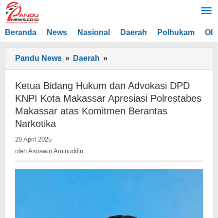
Lewati
ke
konten
Beranda
News
Nasional
Daerah
Polhukam
Ola
Ketua
Pandu News
»
Daerah
»
Bidang
Hukum
Ketua Bidang Hukum dan Advokasi DPD
dan
KNPI Kota Makassar Apresiasi Polrestabes
Advokasi
Makassar atas Komitmen Berantas
DPD
Narkotika
KNPI
oleh
Kota
29 April 2025
Asnawin
Makassar
oleh
Asnawin Aminuddin
Aminuddin
Apresiasi
Polrestabes
Makassar
atas
Komitmen