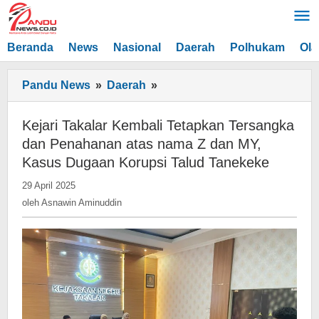
Lewati
ke
konten
Beranda
News
Nasional
Daerah
Polhukam
Ola
Kejari
Pandu News
»
Daerah
»
Takalar
Kembali
Kejari Takalar Kembali Tetapkan Tersangka
Tetapkan
dan Penahanan atas nama Z dan MY,
Tersangka
Kasus Dugaan Korupsi Talud Tanekeke
dan
oleh
29 April 2025
Penahanan
Asnawin
oleh
Asnawin Aminuddin
atas
Aminuddin
nama
Z
dan
MY,
Kasus
Dugaan