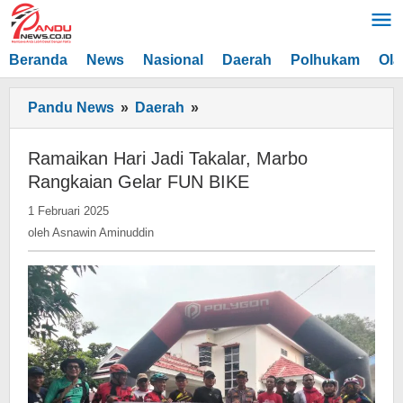
Lewati
ke
konten
Beranda
News
Nasional
Daerah
Polhukam
Ola
Ramaikan
Pandu News
»
Daerah
»
Hari
Jadi
Ramaikan Hari Jadi Takalar, Marbo
Takalar,
Rangkaian Gelar FUN BIKE
Marbo
oleh
1 Februari 2025
Rangkaian
Asnawin
oleh
Asnawin Aminuddin
Gelar
Aminuddin
FUN
BIKE