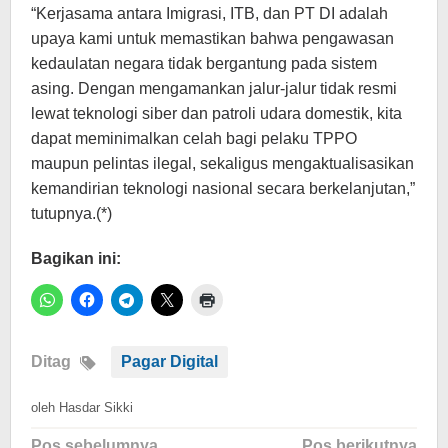
“Kerjasama antara Imigrasi, ITB, dan PT DI adalah
upaya kami untuk memastikan bahwa pengawasan
kedaulatan negara tidak bergantung pada sistem
asing. Dengan mengamankan jalur-jalur tidak resmi
lewat teknologi siber dan patroli udara domestik, kita
dapat meminimalkan celah bagi pelaku TPPO
maupun pelintas ilegal, sekaligus mengaktualisasikan
kemandirian teknologi nasional secara berkelanjutan,”
tutupnya.(*)
Bagikan ini:
Ditag
Pagar Digital
oleh
Hasdar Sikki
Navigasi
Pos sebelumnya
Pos berikutnya