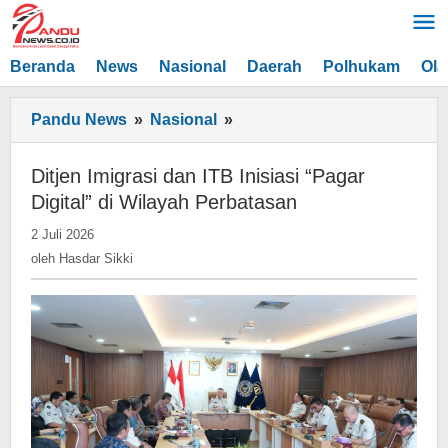
Lewati
ke
konten
Beranda
News
Nasional
Daerah
Polhukam
Ola
Ditjen
Pandu News
»
Nasional
»
Imigrasi
dan
Ditjen Imigrasi dan ITB Inisiasi “Pagar
ITB
Digital” di Wilayah Perbatasan
Inisiasi
oleh
2 Juli 2026
“Pagar
Hasdar
oleh
Hasdar Sikki
Digital”
Sikki
di
Wilayah
Perbatasan