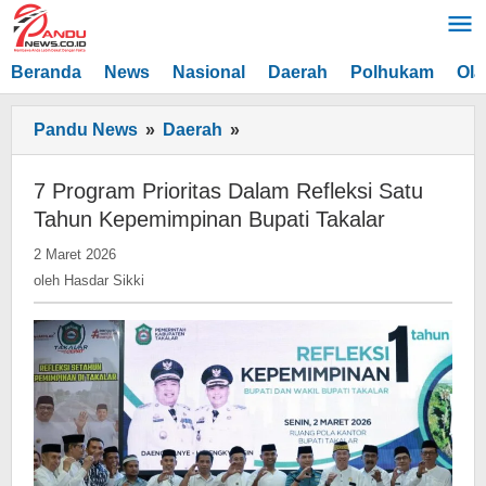
Lewati
ke
konten
Beranda
News
Nasional
Daerah
Polhukam
Ola
7
Pandu News
»
Daerah
»
Program
Prioritas
7 Program Prioritas Dalam Refleksi Satu
Dalam
Tahun Kepemimpinan Bupati Takalar
Refleksi
oleh
2 Maret 2026
Satu
Hasdar
oleh
Hasdar Sikki
Tahun
Sikki
Kepemimpinan
Bupati
Takalar