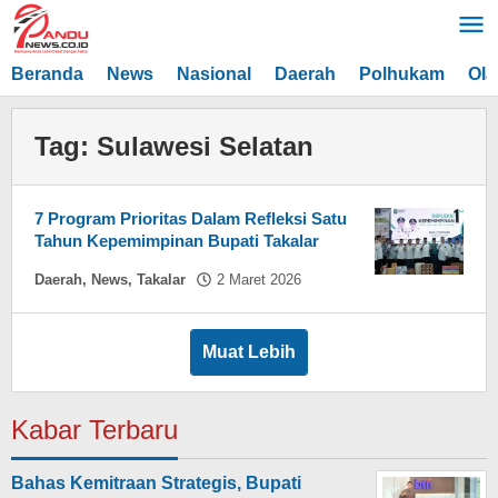
Lewati
ke
konten
Beranda
News
Nasional
Daerah
Polhukam
Ola
Tag:
Sulawesi Selatan
7 Program Prioritas Dalam Refleksi Satu
Tahun Kepemimpinan Bupati Takalar
oleh
Daerah
,
News
,
Takalar
2 Maret 2026
Hasdar
Sikki
Muat Lebih
Kabar Terbaru
Bahas Kemitraan Strategis, Bupati