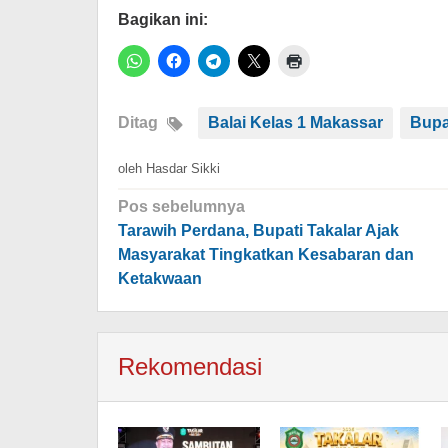
Bagikan ini:
Ditag
Balai Kelas 1 Makassar
Bupa
oleh
Hasdar Sikki
Navigasi
Pos sebelumnya
pos
Tarawih Perdana, Bupati Takalar Ajak
Masyarakat Tingkatkan Kesabaran dan
Ketakwaan
Rekomendasi