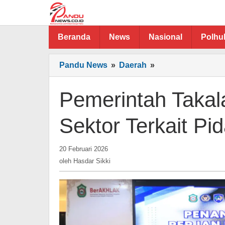
Lewati
ke
konten
Beranda
News
Nasional
Polh
Pemerintah
Pandu News
»
Daerah
»
Takalar
Perkuat
Pemerintah Takala
Sinergi
Lintas
Sektor Terkait Pi
Sektor
Terkait
oleh
Pidana
20 Februari 2026
Hasdar
Kerja
oleh
Hasdar Sikki
Sikki
Sosial