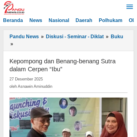
Lewati
ke
konten
Beranda
News
Nasional
Daerah
Polhukam
Ola
Pandu News
»
Diskusi - Seminar - Diklat
»
Buku
Kepompong
»
dan
Benang-
Kepompong dan Benang-benang Sutra
benang
dalam Cerpen “Ibu”
Sutra
oleh
27 Desember 2025
dalam
Asnawin
oleh
Asnawin Aminuddin
Cerpen
Aminuddin
“Ibu”