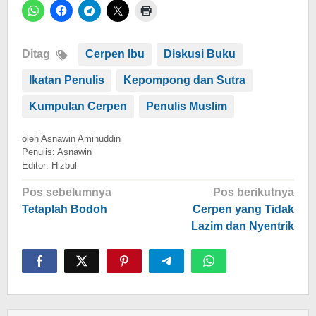
Ditag
Cerpen Ibu
Diskusi Buku
Ikatan Penulis
Kepompong dan Sutra
Kumpulan Cerpen
Penulis Muslim
oleh
Asnawin Aminuddin
Penulis: Asnawin
Editor: Hizbul
Navigasi
Pos sebelumnya
Pos berikutnya
pos
Tetaplah Bodoh
Cerpen yang Tidak
Lazim dan Nyentrik