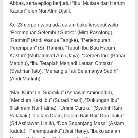
Abbas, serta epilog berjudul “Ibu, Mutiara dan Harum
Kasturi” oleh Nur Alim Djalil.
Ke-23 cerpen yang ada dalam buku tersebut yaitu
“Perempuan Selembut Sutera” (Mira Pasolong),
“Ratmini” (Andi Wanua Tangke), “Pertempuran
Perempuan” (Sri Rahmi), “Tubuh Ibu Bau Harum
Kasturi” (Muhammad Amir Jaya), “Cerpen Ibu” (Bahar
Merdhu), “Ibu Tetaplah Menjadi Lautan Cintaku”
(Syahriar Tato), “Menangis Tak Selamanya Sedih”
(Andi Marliah).
“Mau Kuracuni Suamiku” (Asnawin Aminuddin),
“Mencium Kaki Ibu” (Suradi Yasil), “Dukungan Ibu”
(Fakhrani Nur Fatiha), “Ummi Guruku” (Syahril Rani
Patakaki), “Dalam Diam, Dalam Bait-Bait Doa Ibuku”
(Sri Asfirawati Halik), “Doa Sepanjang Masa” (Aslam
Katutu), “Perempuanku” (Jesi Heny), “Ibuku adalah