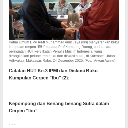
Ketua Umum DPP IPMI Muhammad Amir Jaya (kiri) menyerahkan buku
kumpulan cerpen “IBU” kepada Prof Kembong Daeng, pada acara
peringatan HUT ke-3 Ikatan Penulis Muslim Indonesia, yang
dirangkaikan peluncuran buku dan diskusi buku , di Kafebaca, Jalan
Adhyaksa, Makassar, Rabu, 24 Desember 2025. (Foto: Arwan Awing)
Catatan HUT Ke-3 IPMI dan Diskusi Buku
Kumpulan Cerpen “Ibu” (2):
……
Kepompong dan Benang-benang Sutra dalam
Cerpen “Ibu”
……