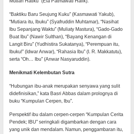
Mutiari Hatiku” (Efa Patmawati Halik).
“Baktiku Baru Seujung Kuku” (Kasmawati Yakub),
“Mutiara itu, Ibuku” (Syafruddin Muhtamar), “Nasihat
Ibu Sepanjang Waktu” (Muliaty Mastura), “Gado-Gado
Buat Ibu” (Nawir Sulthan), “Bayang Kenangan di
Langit Biru” (Yudhistira Sukatanya), “Perempuan itu,
Ibuku!” (Idwar Anwar), “Rahasia Ibu” (I. R. Makkatutu),
serta “Oh… Ibu” (Anwar Nasyaruddin).
Menikmati Kelembutan Sutra
“Hubungan ibu-anak merupakan senyawa yang sulit
didefinisikan,” kata Basri Abbas dalam prolognya di
buku “Kumpulan Cerpen, Ibu”.
Perspektif ibu dalam cerpen-cerpen “Kumpulan Cerita
Pendek; IBU” seringkali digambarkan dengan cara
yang unik dan mendalam. Namun, penggambaran itu,