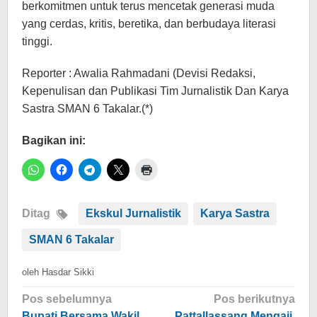
berkomitmen untuk terus mencetak generasi muda
yang cerdas, kritis, beretika, dan berbudaya literasi
tinggi.
Reporter : Awalia Rahmadani (Devisi Redaksi,
Kepenulisan dan Publikasi Tim Jurnalistik Dan Karya
Sastra SMAN 6 Takalar.(*)
Bagikan ini:
Ditag
Ekskul Jurnalistik
Karya Sastra
SMAN 6 Takalar
oleh
Hasdar Sikki
Navigasi
Pos sebelumnya
Pos berikutnya
Bupati Bersama Wakil
Pattallassang Mengaji,