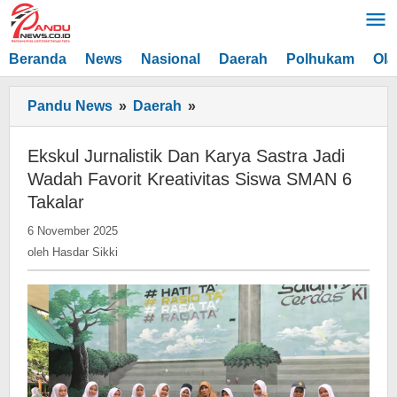
Lewati
ke
konten
Beranda
News
Nasional
Daerah
Polhukam
Ola
Ekskul
Pandu News
»
Daerah
»
Jurnalistik
Dan
Ekskul Jurnalistik Dan Karya Sastra Jadi
Karya
Wadah Favorit Kreativitas Siswa SMAN 6
Sastra
Takalar
Jadi
oleh
6 November 2025
Wadah
Hasdar
oleh
Hasdar Sikki
Favorit
Sikki
Kreativitas
Siswa
SMAN
6
Takalar