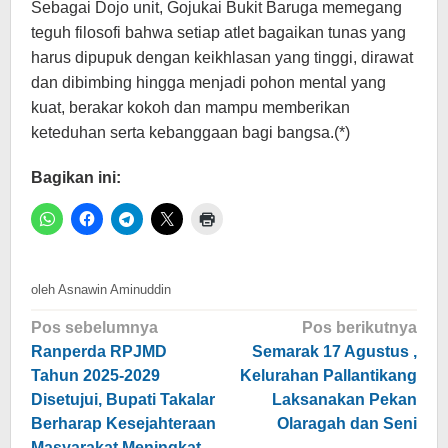
Sebagai Dojo unit, Gojukai Bukit Baruga memegang
teguh filosofi bahwa setiap atlet bagaikan tunas yang
harus dipupuk dengan keikhlasan yang tinggi, dirawat
dan dibimbing hingga menjadi pohon mental yang
kuat, berakar kokoh dan mampu memberikan
keteduhan serta kebanggaan bagi bangsa.(*)
Bagikan ini:
oleh
Asnawin Aminuddin
Navigasi
Pos sebelumnya
Pos berikutnya
pos
Ranperda RPJMD
Semarak 17 Agustus ,
Tahun 2025-2029
Kelurahan Pallantikang
Disetujui, Bupati Takalar
Laksanakan Pekan
Berharap Kesejahteraan
Olaragah dan Seni
Masyarakat Meningkat