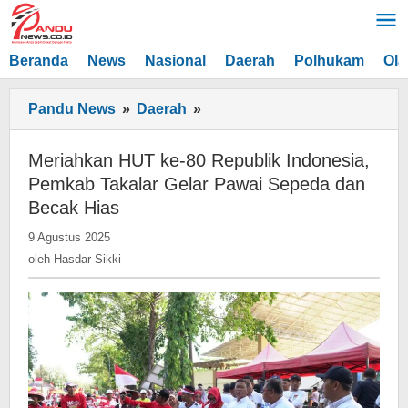
Lewati
ke
konten
Beranda
News
Nasional
Daerah
Polhukam
Ola
Meriahkan
Pandu News
»
Daerah
»
HUT
ke-
Meriahkan HUT ke-80 Republik Indonesia,
80
Pemkab Takalar Gelar Pawai Sepeda dan
Republik
Becak Hias
Indonesia,
oleh
9 Agustus 2025
Pemkab
Hasdar
oleh
Hasdar Sikki
Takalar
Sikki
Gelar
Pawai
Sepeda
dan
Becak
Hias