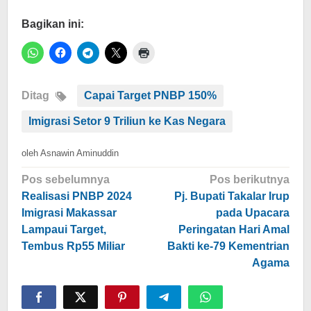
Bagikan ini:
Ditag
Capai Target PNBP 150%
Imigrasi Setor 9 Triliun ke Kas Negara
oleh
Asnawin Aminuddin
Navigasi
Pos sebelumnya
Pos berikutnya
pos
Realisasi PNBP 2024
Pj. Bupati Takalar Irup
Imigrasi Makassar
pada Upacara
Lampaui Target,
Peringatan Hari Amal
Tembus Rp55 Miliar
Bakti ke-79 Kementrian
Agama