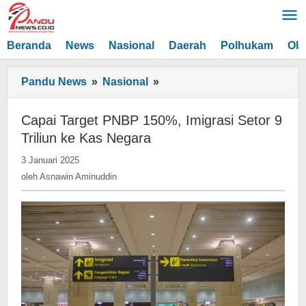
Lewati
ke
konten
Beranda
News
Nasional
Daerah
Polhukam
Ola
Capai
Pandu News
»
Nasional
»
Target
PNBP
Capai Target PNBP 150%, Imigrasi Setor 9
150%,
Triliun ke Kas Negara
Imigrasi
oleh
3 Januari 2025
Setor
Asnawin
oleh
Asnawin Aminuddin
9
Aminuddin
Triliun
ke
Kas
Negara