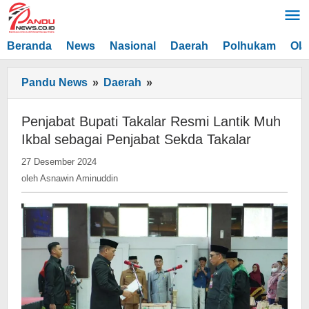
Lewati
ke
konten
Beranda
News
Nasional
Daerah
Polhukam
Ola
Penjabat
Pandu News
»
Daerah
»
Bupati
Takalar
Penjabat Bupati Takalar Resmi Lantik Muh
Resmi
Ikbal sebagai Penjabat Sekda Takalar
Lantik
oleh
27 Desember 2024
Muh
Asnawin
oleh
Asnawin Aminuddin
Ikbal
Aminuddin
sebagai
Penjabat
Sekda
Takalar