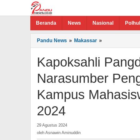
Lewati
ke
konten
Beranda
News
Nasional
Polh
Kapoksahli
Pandu News
»
Makassar
»
Pangdam
XIV/Hsn
Kapoksahli Pang
Menjadi
Narasumber
Narasumber Peng
Pengenalan
Kehidupan
Kampus Mahasis
Kampus
Mahasiswa
2024
Baru
PNUP
Tahun
oleh
29 Agustus 2024
2024
Asnawin
oleh
Asnawin Aminuddin
Aminuddin