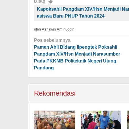
Ditag
Kapoksahli Pangdam XIV/Hsn Menjadi N
asiswa Baru PNUP Tahun 2024
oleh
Asnawin Aminuddin
Navigasi
Pos sebelumnya
pos
Pamen Ahli Bidang Ilpengtek Poksahli
Pangdam XIV/Hsn Menjadi Narasumber
Pada PKKMB Politeknik Negeri Ujung
Pandang
Rekomendasi