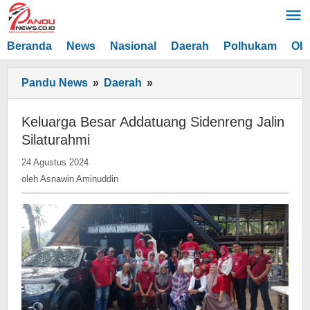
Lewati
ke
konten
Beranda
News
Nasional
Daerah
Polhukam
Ola
Keluarga
Pandu News
»
Daerah
»
Besar
Addatuang
Keluarga Besar Addatuang Sidenreng Jalin
Sidenreng
Silaturahmi
Jalin
oleh
24 Agustus 2024
Silaturahmi
Asnawin
oleh
Asnawin Aminuddin
Aminuddin