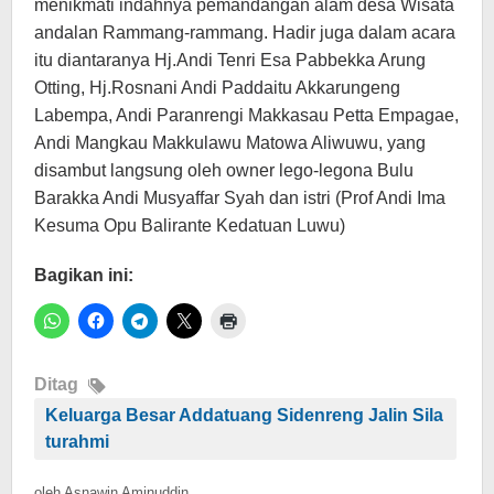
menikmati indahnya pemandangan alam desa Wisata
andalan Rammang-rammang. Hadir juga dalam acara
itu diantaranya Hj.Andi Tenri Esa Pabbekka Arung
Otting, Hj.Rosnani Andi Paddaitu Akkarungeng
Labempa, Andi Paranrengi Makkasau Petta Empagae,
Andi Mangkau Makkulawu Matowa Aliwuwu, yang
disambut langsung oleh owner lego-legona Bulu
Barakka Andi Musyaffar Syah dan istri (Prof Andi Ima
Kesuma Opu Balirante Kedatuan Luwu)
Bagikan ini:
Ditag
Keluarga Besar Addatuang Sidenreng Jalin Sila
turahmi
oleh
Asnawin Aminuddin