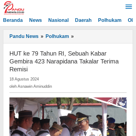
Lewati
ke
konten
Beranda
News
Nasional
Daerah
Polhukam
Ola
HUT
Pandu News
»
Polhukam
»
ke
79
HUT ke 79 Tahun RI, Sebuah Kabar
Tahun
Gembira 423 Narapidana Takalar Terima
RI,
Remisi
Sebuah
oleh
18 Agustus 2024
Kabar
Asnawin
oleh
Asnawin Aminuddin
Gembira
Aminuddin
423
Narapidana
Takalar
Terima
Remisi