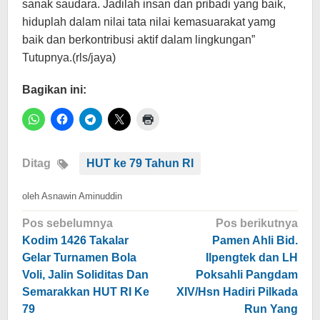
sanak saudara. Jadilah insan dan pribadi yang baik,
hiduplah dalam nilai tata nilai kemasuarakat yamg
baik dan berkontribusi aktif dalam lingkungan”
Tutupnya.(rls/jaya)
Bagikan ini:
Ditag
HUT ke 79 Tahun RI
oleh
Asnawin Aminuddin
Navigasi
Pos sebelumnya
Pos berikutnya
pos
Kodim 1426 Takalar
Pamen Ahli Bid.
Gelar Turnamen Bola
Ilpengtek dan LH
Voli, Jalin Soliditas Dan
Poksahli Pangdam
Semarakkan HUT RI Ke
XIV/Hsn Hadiri Pilkada
79
Run Yang