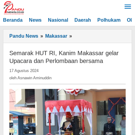
Lewati
ke
konten
Beranda
News
Nasional
Daerah
Polhukam
Ola
Semarak
Pandu News
»
Makassar
»
HUT
RI,
Semarak HUT RI, Kanim Makassar gelar
Kanim
Upacara dan Perlombaan bersama
Makassar
oleh
17 Agustus 2024
gelar
Asnawin
oleh
Asnawin Aminuddin
Upacara
Aminuddin
dan
Perlombaan
bersama