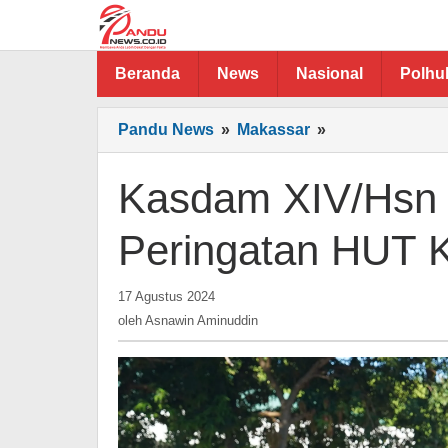
Lewati
ke
konten
Beranda
News
Nasional
Polh
Kasdam
Pandu News
»
Makassar
»
XIV/Hsn
Memimpin
Kasdam XIV/Hsn
Upacara
Peringatan
Peringatan HUT 
HUT
Ke-
oleh
79
17 Agustus 2024
Asnawin
Kemerdekaan
oleh
Asnawin Aminuddin
Aminuddin
RI