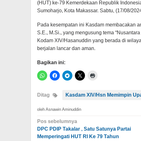
(HUT) ke-79 Kemerdekaan Republik Indonesia,
Sumoharjo, Kota Makassar. Sabtu, (17/08/2024
Pada kesempatan ini Kasdam membacakan ama
S.E., M.Si., yang mengusung tema “Nusantara 
Kodam XIV/Hasanuddin yang berada di wilaya
berjalan lancar dan aman.
Bagikan ini:
Ditag
Kasdam XIV/Hsn Memimpin Upa
oleh
Asnawin Aminuddin
Navigasi
Pos sebelumnya
pos
DPC PDIP Takalar , Satu Satunya Partai
Memperingati HUT RI Ke 79 Tahun