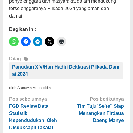
penyelenggara dan masyarakat dalam mendukung
terselenggaranya Pilkada 2024 yang aman dan
damai.
Bagikan ini:
Ditag
Pangdam XIV/Hsn Hadiri Deklarasi Pilkada Dam
ai 2024
oleh
Asnawin Aminuddin
Navigasi
Pos sebelumnya
Pos berikutnya
pos
FGD Review Data
Tim Tuju’ Se’re” Siap
Statistik
Menangkan Firdaus
Kependudukan, Oleh
Daeng Manye
Disdukcapil Takalar