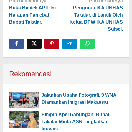
Navigasi
Pos sebelumnya
Pos berikutnya
pos
Buka Bimtek APIP,Ini
Pengurus IKA UNHAS
Harapan Panjebat
Takalar, di Lantik Oleh
Bupati Takalar.
Ketua DPW IKA UNHAS
Sulsel.
Rekomendasi
Jalankan Usaha Fotografi, 9 WNA
Diamankan Imigrasi Makassar
Pimpin Apel Gabungan, Bupati
Takalar Minta ASN Tingkatkan
Inovasi