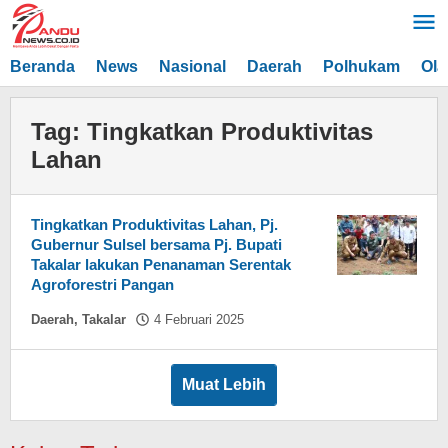
Lewati
ke
konten
Beranda
News
Nasional
Daerah
Polhukam
Ola
Tag:
Tingkatkan Produktivitas
Lahan
Tingkatkan Produktivitas Lahan, Pj.
Gubernur Sulsel bersama Pj. Bupati
Takalar lakukan Penanaman Serentak
Agroforestri Pangan
oleh
Daerah
,
Takalar
4 Februari 2025
Asnawin
Aminuddin
Muat Lebih