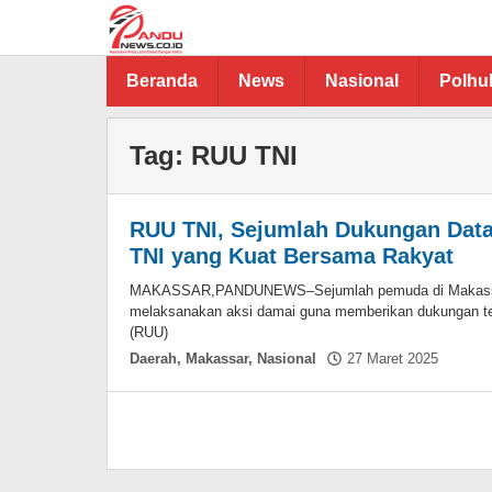
Lewati
ke
konten
Beranda
News
Nasional
Polh
Tag:
RUU TNI
RUU TNI, Sejumlah Dukungan Data
TNI yang Kuat Bersama Rakyat
MAKASSAR,PANDUNEWS–Sejumlah pemuda di Makassar y
melaksanakan aksi damai guna memberikan dukungan 
(RUU)
oleh
Daerah
,
Makassar
,
Nasional
27 Maret 2025
Asnaw
Aminu