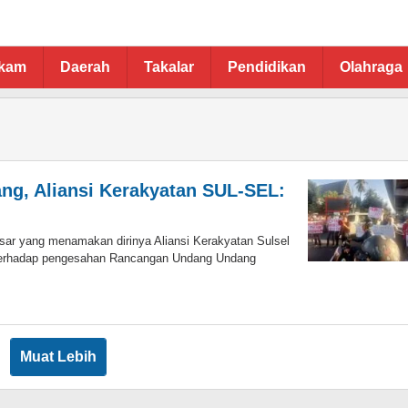
ukam
Daerah
Takalar
Pendidikan
Olahraga
ng, Aliansi Kerakyatan SUL-SEL:
ang menamakan dirinya Aliansi Kerakyatan Sulsel
terhadap pengesahan Rancangan Undang Undang
in
ddin
Muat Lebih