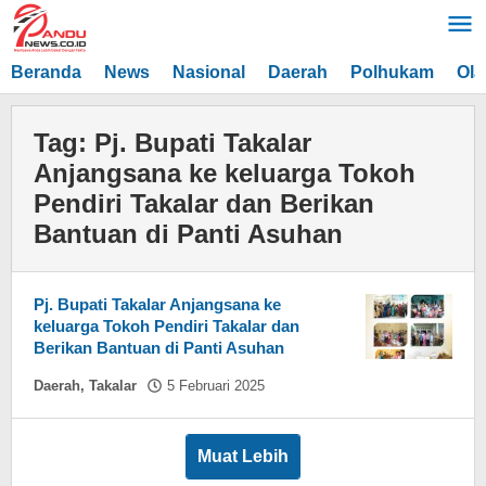
Lewati
ke
konten
Beranda
News
Nasional
Daerah
Polhukam
Ola
Tag:
Pj. Bupati Takalar
Anjangsana ke keluarga Tokoh
Pendiri Takalar dan Berikan
Bantuan di Panti Asuhan
Pj. Bupati Takalar Anjangsana ke
keluarga Tokoh Pendiri Takalar dan
Berikan Bantuan di Panti Asuhan
oleh
Daerah
,
Takalar
5 Februari 2025
Asnawin
Aminuddin
Muat Lebih