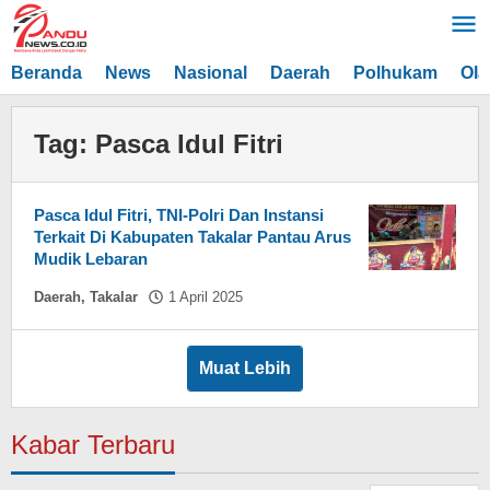
Lewati
ke
konten
Beranda
News
Nasional
Daerah
Polhukam
Ola
Tag:
Pasca Idul Fitri
Pasca Idul Fitri, TNI-Polri Dan Instansi
Terkait Di Kabupaten Takalar Pantau Arus
Mudik Lebaran
oleh
Daerah
,
Takalar
1 April 2025
Asnawin
Aminuddin
Muat Lebih
Kabar Terbaru