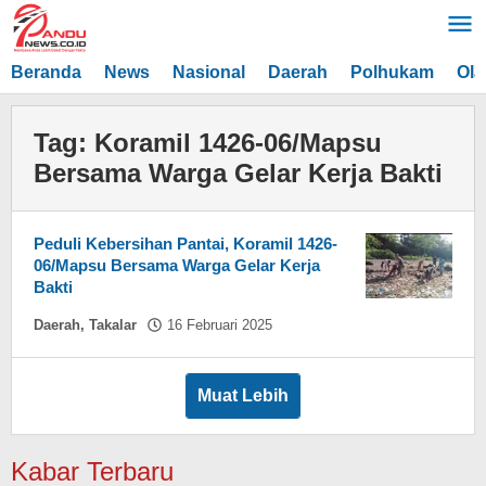
Lewati
ke
konten
Beranda
News
Nasional
Daerah
Polhukam
Ola
Tag:
Koramil 1426-06/Mapsu
Bersama Warga Gelar Kerja Bakti
Peduli Kebersihan Pantai, Koramil 1426-
06/Mapsu Bersama Warga Gelar Kerja
Bakti
oleh
Daerah
,
Takalar
16 Februari 2025
Asnawin
Aminuddin
Muat Lebih
Kabar Terbaru