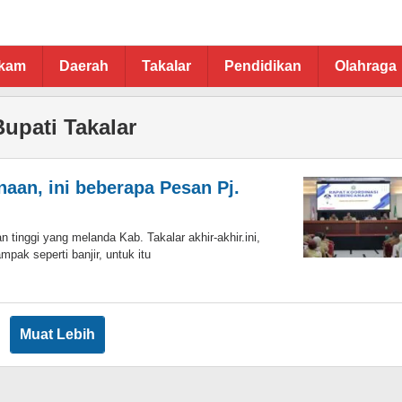
ukam
Daerah
Takalar
Pendidikan
Olahraga
Bupati Takalar
aan, ini beberapa Pesan Pj.
ggi yang melanda Kab. Takalar akhir-akhir.ini,
ak seperti banjir, untuk itu
Muat Lebih