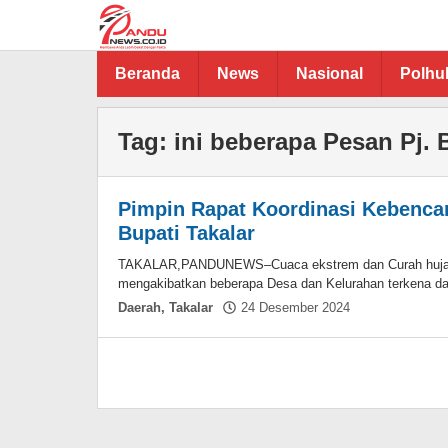
Lewati
ke
konten
Beranda
News
Nasional
Polh
Tag:
ini beberapa Pesan Pj. 
Pimpin Rapat Koordinasi Kebencan
Bupati Takalar
TAKALAR,PANDUNEWS–Cuaca ekstrem dan Curah hujan tin
mengakibatkan beberapa Desa dan Kelurahan terkena damp
oleh
Daerah
,
Takalar
24 Desember 2024
Asnawin
Aminuddin