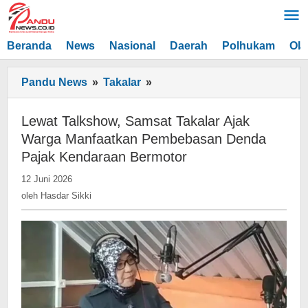
Lewati
ke
konten
Beranda
News
Nasional
Daerah
Polhukam
Ola
Lewat
Pandu News
»
Takalar
»
Talkshow,
Samsat
Lewat Talkshow, Samsat Takalar Ajak
Takalar
Warga Manfaatkan Pembebasan Denda
Ajak
Pajak Kendaraan Bermotor
Warga
oleh
12 Juni 2026
Manfaatkan
Hasdar
oleh
Hasdar Sikki
Pembebasan
Sikki
Denda
Pajak
Kendaraan
Bermotor