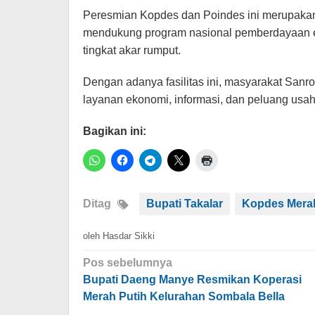
Peresmian Kopdes dan Poindes ini merupakan
mendukung program nasional pemberdayaan eko
tingkat akar rumput.
Dengan adanya fasilitas ini, masyarakat Sa
layanan ekonomi, informasi, dan peluang usa
Bagikan ini:
Ditag
Bupati Takalar
Kopdes Merah
oleh
Hasdar Sikki
Navigasi
Pos sebelumnya
pos
Bupati Daeng Manye Resmikan Koperasi
Merah Putih Kelurahan Sombala Bella