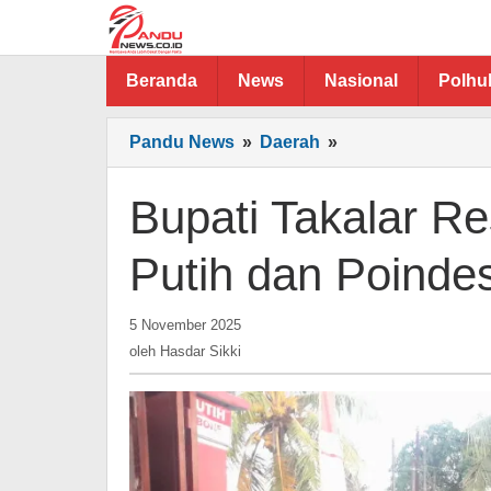
Lewati
ke
konten
Beranda
News
Nasional
Polh
Bupati
Pandu News
»
Daerah
»
Takalar
Resmikan
Bupati Takalar 
Kopdes
Merah
Putih dan Poinde
Putih
dan
oleh
Poindes
5 November 2025
Hasdar
Sanrobone
oleh
Hasdar Sikki
Sikki