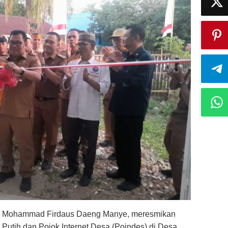
ar Mohammad Firdaus Daeng Manye, meresmikan
Putih dan Pojok Internet Desa (Poindes) di Desa