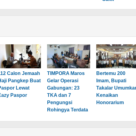
112 Calon Jemaah
TIMPORA Maros
Bertemu 200
Haji Pangkep Buat
Gelar Operasi
Imam, Bupati
Paspor Lewat
Gabungan: 23
Takalar Umumka
Eazy Paspor
TKA dan 7
Kenaikan
Pengungsi
Honorarium
Rohingya Terdata