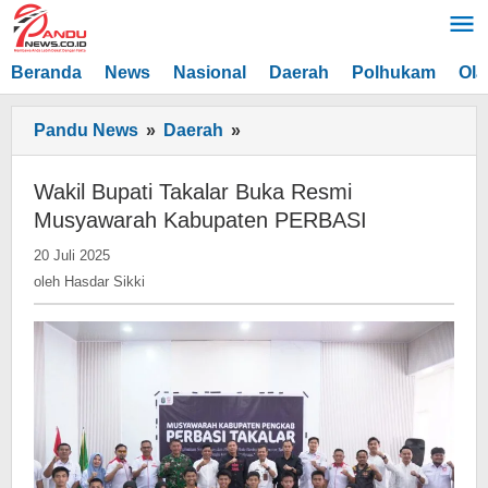
Lewati
ke
konten
Beranda
News
Nasional
Daerah
Polhukam
Ola
Wakil
Pandu News
»
Daerah
»
Bupati
Takalar
Wakil Bupati Takalar Buka Resmi
Buka
Musyawarah Kabupaten PERBASI
Resmi
oleh
20 Juli 2025
Musyawarah
Hasdar
oleh
Hasdar Sikki
Kabupaten
Sikki
PERBASI