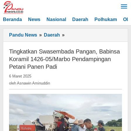
Lewati
ke
konten
Beranda
News
Nasional
Daerah
Polhukam
Ola
Tingkatkan
Pandu News
»
Daerah
»
Swasembada
Pangan,
Tingkatkan Swasembada Pangan, Babinsa
Babinsa
Koramil 1426-05/Marbo Pendampingan
Koramil
Petani Panen Padi
1426-
oleh
6 Maret 2025
05/Marbo
Asnawin
oleh
Asnawin Aminuddin
Pendampingan
Aminuddin
Petani
Panen
Padi