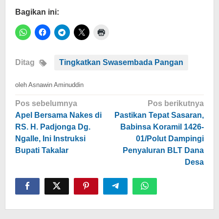
Bagikan ini:
Ditag
Tingkatkan Swasembada Pangan
oleh
Asnawin Aminuddin
Navigasi
Pos sebelumnya
Pos berikutnya
pos
Apel Bersama Nakes di
Pastikan Tepat Sasaran,
RS. H. Padjonga Dg.
Babinsa Koramil 1426-
Ngalle, Ini Instruksi
01/Polut Dampingi
Bupati Takalar
Penyaluran BLT Dana
Desa