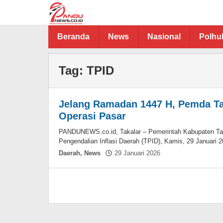
Lewati
ke
konten
Beranda
News
Nasional
Polh
Tag:
TPID
Jelang Ramadan 1447 H, Pemda Ta
Operasi Pasar
PANDUNEWS.co.id, Takalar – Pemerintah Kabupaten Taka
Pengendalian Inflasi Daerah (TPID), Kamis, 29 Januari 2
oleh
Daerah
,
News
29 Januari 2026
Hasdar
Sikki