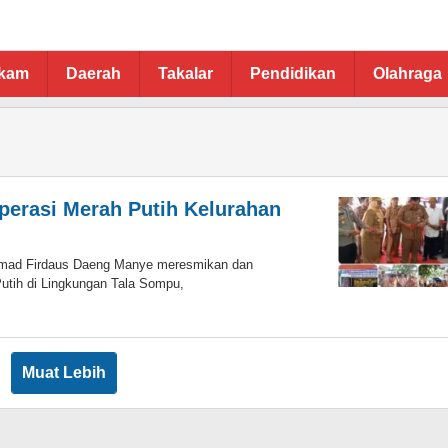
ukam
Daerah
Takalar
Pendidikan
Olahraga
erasi Merah Putih Kelurahan
mmad Firdaus Daeng Manye meresmikan dan
utih di Lingkungan Tala Sompu,
Muat Lebih