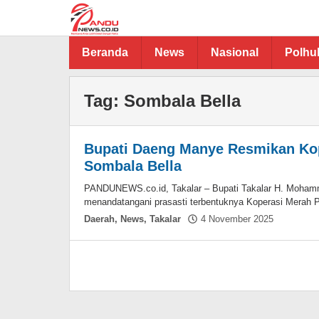
Lewati
ke
konten
Beranda
News
Nasional
Polh
Tag:
Sombala Bella
Bupati Daeng Manye Resmikan Kop
Sombala Bella
PANDUNEWS.co.id, Takalar – Bupati Takalar H. Moha
menandatangani prasasti terbentuknya Koperasi Merah P
oleh
Daerah
,
News
,
Takalar
4 November 2025
Hasdar
Sikki